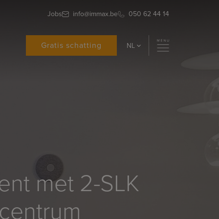
Jobs
info@immax.be
050 62 44 14
Gratis schatting
NL
ent met 2-SLK
 centrum