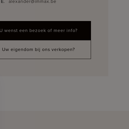
E.
alexander@immax.be
U wenst een bezoek of meer info?
Uw eigendom bij ons verkopen?