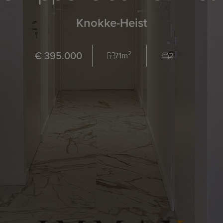
Knokke-Heist
€ 395.000
2
71m
2