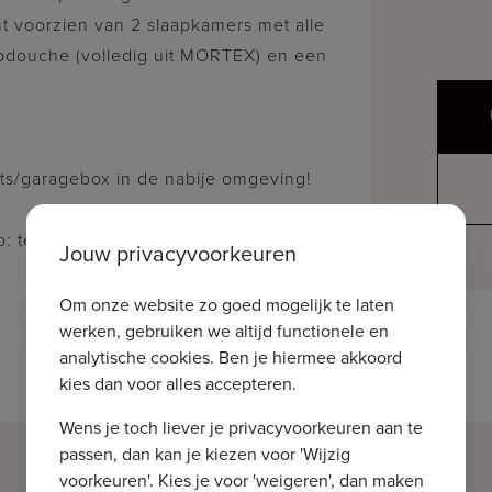
t voorzien van 2 slaapkamers met alle
pdouche (volledig uit MORTEX) en een
!
ts/garagebox in de nabije omgeving!
 tel. : 050 62 44 14 of via:
Jouw privacyvoorkeuren
Om onze website zo goed mogelijk te laten
werken, gebruiken we altijd functionele en
analytische cookies. Ben je hiermee akkoord
kies dan voor alles accepteren.
Wens je toch liever je privacyvoorkeuren aan te
passen, dan kan je kiezen voor 'Wijzig
voorkeuren'. Kies je voor 'weigeren', dan maken