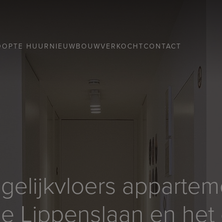
OOP
TE HUUR
NIEUWBOUW
VERKOCHT
CONTACT
gelijkvloers appartem
 de Lippenslaan en het