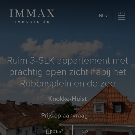
Skip to content
NL
Ruim 3-SLK appartement met
prachtig open zicht nabij het
Rubensplein en de zee
Knokke-Heist
Prijs op aanvraag
2
101m
3