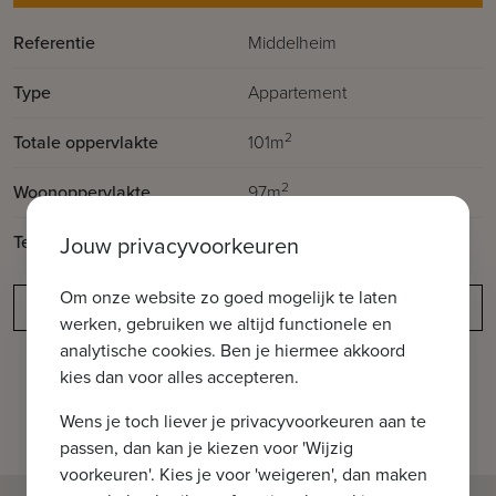
Referentie
Middelheim
Type
Appartement
2
Totale oppervlakte
101m
2
Woonoppervlakte
97m
2
Terrasoppervlakte
4m
Jouw privacyvoorkeuren
Om onze website zo goed mogelijk te laten
Meldingsplicht
werken, gebruiken we altijd functionele en
analytische cookies. Ben je hiermee akkoord
kies dan voor alles accepteren.
Wens je toch liever je privacyvoorkeuren aan te
passen, dan kan je kiezen voor 'Wijzig
voorkeuren'. Kies je voor 'weigeren', dan maken