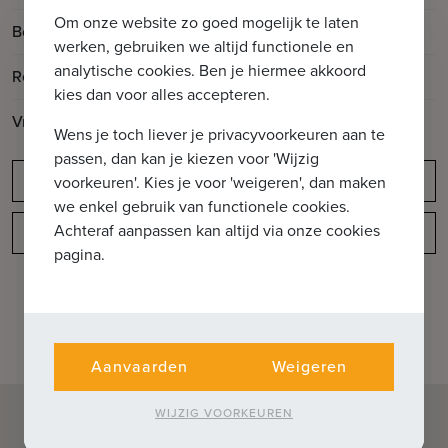
Om onze website zo goed mogelijk te laten
Bouwjaar
1991
werken, gebruiken we altijd functionele en
analytische cookies. Ben je hiermee akkoord
Renovatiejaar
2024
kies dan voor alles accepteren.
Vrij op
Vanaf akte
Wens je toch liever je privacyvoorkeuren aan te
passen, dan kan je kiezen voor 'Wijzig
Meldingsplicht
voorkeuren'. Kies je voor 'weigeren', dan maken
we enkel gebruik van functionele cookies.
Achteraf aanpassen kan altijd via onze cookies
Indeling
pagina.
Aanvaarden
Weigeren
WIJZIG VOORKEUREN