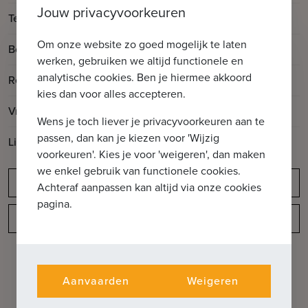
Jouw privacyvoorkeuren
2
Terrasoppervlakte
50m
Om onze website zo goed mogelijk te laten
Bouwjaar
1985
werken, gebruiken we altijd functionele en
analytische cookies. Ben je hiermee akkoord
Renovatiejaar
2023
kies dan voor alles accepteren.
Vrij op
Vanaf akte
Wens je toch liever je privacyvoorkeuren aan te
passen, dan kan je kiezen voor 'Wijzig
Lift aanwezig
Ja
voorkeuren'. Kies je voor 'weigeren', dan maken
we enkel gebruik van functionele cookies.
Meldingsplicht
Achteraf aanpassen kan altijd via onze cookies
pagina.
Indeling
Aanvaarden
Weigeren