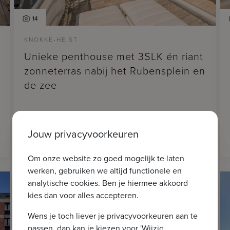
14
KNOKKE-HEIST
Unieke penthouse met 3SLK én riant
zonneterras nabij het Rubensplein en
de zee
Jouw privacyvoorkeuren
2
€ 1.495.000
135m
3
Om onze website zo goed mogelijk te laten
werken, gebruiken we altijd functionele en
analytische cookies. Ben je hiermee akkoord
kies dan voor alles accepteren.
Wens je toch liever je privacyvoorkeuren aan te
passen, dan kan je kiezen voor 'Wijzig