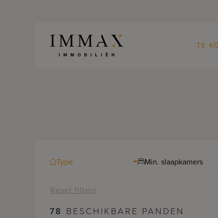
Skip to content
TE K
Type
Min. slaapkamers
Reset filters
78
BESCHIKBARE PANDEN