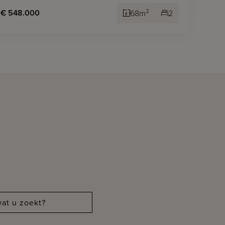
2
€ 548.000
68m
2
at u zoekt?