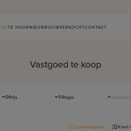
OOP
TE HUUR
NIEUWBOUW
VERKOCHT
CONTACT
Vastgoed te koop
Prijs
Regio
Lijst weergave
Kaart