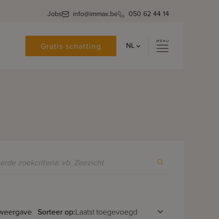
Jobs
info@immax.be
050 62 44 14
Gratis schatting
NL
Sorteer op:
 weergave