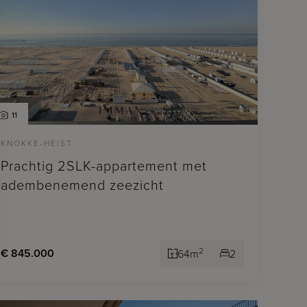
11
KNOKKE-HEIST
Prachtig 2SLK-appartement met
adembenemend zeezicht
2
€ 845.000
64m
2