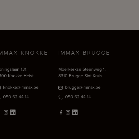
IMMAX KNOKKE
IMMAX BRUGGE
oningslaan 131,
Moerkerkse Steenweg 1,
300 Knokke-Heist
8310 Brugge Sint-Kruis
knokke@immax.be
brugge@immax.be
050 62 44 14
050 62 44 14