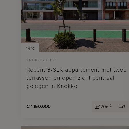
10
KNOKKE-HEIST
Recent 3-SLK appartement met twee
terrassen en open zicht centraal
gelegen in Knokke
2
€ 1.150.000
120m
3