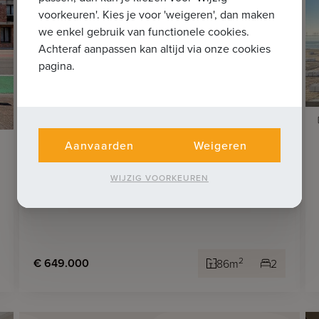
voorkeuren'. Kies je voor 'weigeren', dan maken
we enkel gebruik van functionele cookies.
Achteraf aanpassen kan altijd via onze cookies
pagina.
12
Aanvaarden
Weigeren
KNOKKE-HEIST
Subliem gerenoveerd appartement
WIJZIG VOORKEUREN
met autostaanplaats
2
€ 649.000
86m
2