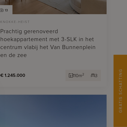
13
KNOKKE-HEIST
Prachtig gerenoveerd
hoekappartement met 3-SLK in het
centrum vlabij het Van Bunnenplein
en de zee
GRATIS SCHATTING
2
€ 1.245.000
110m
3