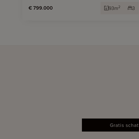
2
€ 799.000
93m
3
Gratis scha