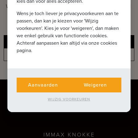
kies dan voor alles accepteren.
WAT KUNNEN WE VOOR U BETEKENEN
Wens je toch liever je privacyvoorkeuren aan te
Ontdek onze extra diensten
passen, dan kan je kiezen voor 'Wijzig
voorkeuren'. Kies je voor 'weigeren', dan maken
we enkel gebruik van functionele cookies.
Gratis schatting van uw pand
Achteraf aanpassen kan altijd via onze cookies
pagina.
Niet gevonden wat u zoekt?
Aanvaarden
Weigeren
WIJZIG VOORKEUREN
IMMAX KNOKKE