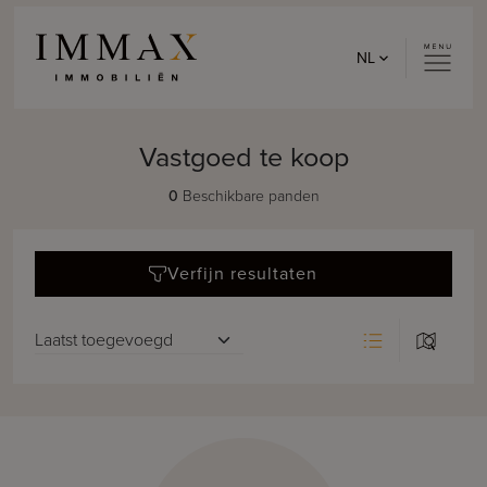
Skip to content
NL
Vastgoed te koop
0
Beschikbare panden
Verfijn resultaten