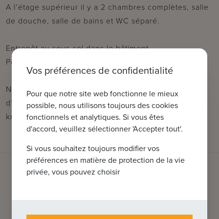
A l’étage supérieur il y a 2 chambres complètes, salle
de douche, salle de bains et WC séparé.
Entrepôt au sous-sol dans le bâtiment.
Possibilité d’acheter un garage dans le bâtiment.
Vos préférences de confidentialité
N’hésitez pas à nous contacter pour plus
Pour que notre site web fonctionne le mieux
d’informations : tel. : 050 62 44 14 ou via
possible, nous utilisons toujours des cookies
knokke@immax.be
fonctionnels et analytiques. Si vous êtes
d'accord, veuillez sélectionner 'Accepter tout'.
Si vous souhaitez toujours modifier vos
préférences en matière de protection de la vie
privée, vous pouvez choisir
QUE POUVONS-NOUS FAIRE POUR
VOUS ?