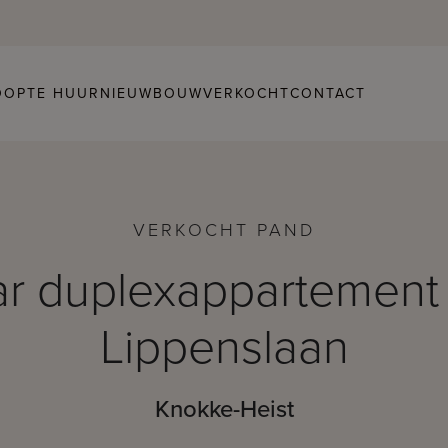
OOP
TE HUUR
NIEUWBOUW
VERKOCHT
CONTACT
VERKOCHT PAND
ar duplexappartement 
Lippenslaan
Knokke-Heist