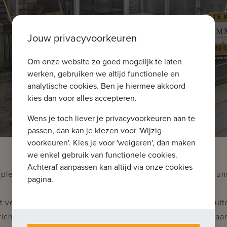
Jouw privacyvoorkeuren
Om onze website zo goed mogelijk te laten
werken, gebruiken we altijd functionele en
analytische cookies. Ben je hiermee akkoord
kies dan voor alles accepteren.
Wens je toch liever je privacyvoorkeuren aan te
passen, dan kan je kiezen voor 'Wijzig
voorkeuren'. Kies je voor 'weigeren', dan maken
we enkel gebruik van functionele cookies.
Achteraf aanpassen kan altijd via onze cookies
lexappartement met 2 volwaardige slaapkamers centru
pagina.
t vestiaire en gastentoilet, ruime woonkamer met aansluit
richte keuken met berging en aansluitend terras achteraa