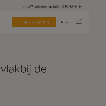
Jobs
info@immax.be
050 62 44 14
Gratis schatting
NL
vlakbij de