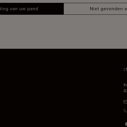
tting van uw pand
Niet gevonden w
K
8