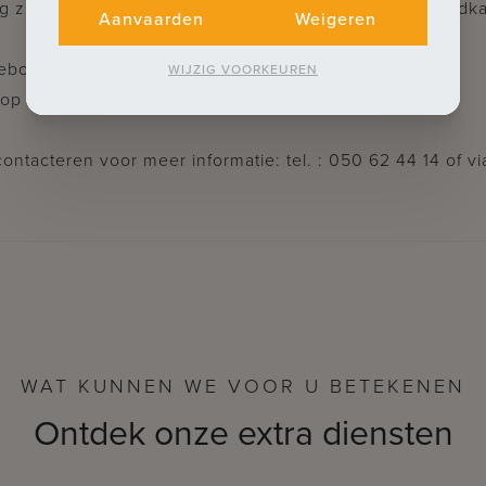
ng
zijn er 2 volwaardige slaapkamers, douchekamer, badkam
Aanvaarden
Weigeren
gebouw.
WIJZIG VOORKEUREN
oop van een garage in het gebouw.
contacteren voor meer informatie: tel. : 050 62 44 14 of
WAT KUNNEN WE VOOR U BETEKENEN
Ontdek onze extra diensten