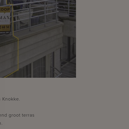
m Knokke.
end groot terras
n.