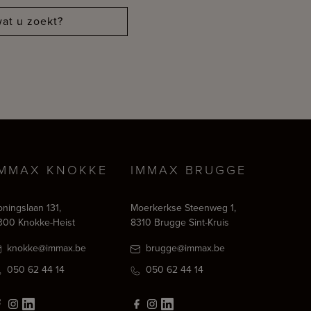
at u zoekt?
IMMAX KNOKKE
IMMAX BRUGGE
oningslaan 131,
Moerkerkse Steenweg 1,
300 Knokke-Heist
8310 Brugge Sint-Kruis
knokke@immax.be
brugge@immax.be
050 62 44 14
050 62 44 14