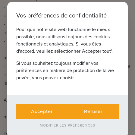
- 2 terrasses spacieuses - respectivement 84m²
Vos préférences de confidentialité
orientées sud-ouest | 31m² orientées nord-est
- hall de nuit avec toilettes séparées et placards
Pour que notre site web fonctionne le mieux
intégrés
possible, nous utilisons toujours des cookies
- buanderie (encastrée dans le mur du placard)
fonctionnels et analytiques. Si vous êtes
- chambre principale (15m²) avec salle de bain
d'accord, veuillez sélectionner 'Accepter tout'.
attenante (baignoire, douche et lavabo) | avec stores
Si vous souhaitez toujours modifier vos
- chambre 2 (19m²) avec dressing, coin bureau et salle
préférences en matière de protection de la vie
de bains attenante (douche, toilettes suspendues et
privée, vous pouvez choisir
lavabo).
Avantages :
- Finitions luxueuses dans tout l'appartement (confort
Accepter
Refuser
moderne et matériaux élégants)
- Belle situation à la périphérie de Bruges, près du
MODIFIER LES PRÉFÉRENCES
Damse Vaart