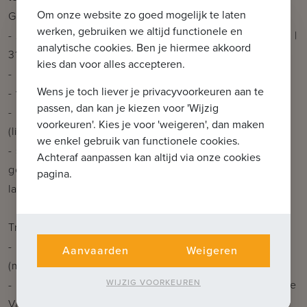
Om onze website zo goed mogelijk te laten
Gaggenau
werken, gebruiken we altijd functionele en
- 2 ruime terrassen - resp. 84m² middag-avond terras |
analytische cookies. Ben je hiermee akkoord
31m² ochtendterras
kies dan voor alles accepteren.
- nachthal met apart toilet en ingemaakte kasten
Wens je toch liever je privacyvoorkeuren aan te
- wasplaats (ingebouwd in de kastwand)
passen, dan kan je kiezen voor 'Wijzig
- master bedroom (15m²) met ensuite badkamer
voorkeuren'. Kies je voor 'weigeren', dan maken
(ligbad, douche en lavabomeubel) | met zonwering
we enkel gebruik van functionele cookies.
- slaapkamer 2 (19m²) met dressing en bureau
Achteraf aanpassen kan altijd via onze cookies
gedeelte en eigen badkamer (douche, hangtoilet en
pagina.
lavabo)
Troeven:
- Luxe-afwerking over het ganse appartement
Aanvaarden
Weigeren
(modern comfort en stijlvolle materialen)
WIJZIG VOORKEUREN
- Mooie ligging aan de rand van Brugge vlakbij Damse
Vaart