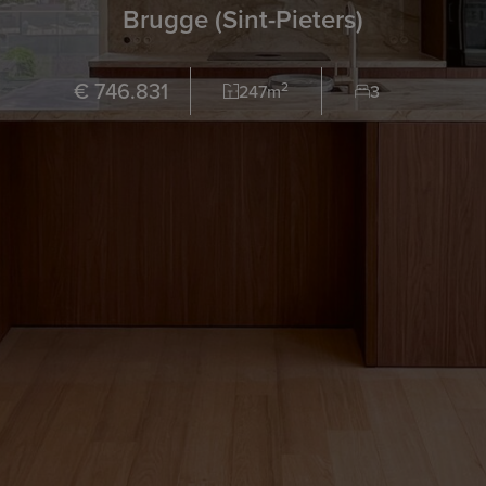
Brugge (Sint-Pieters)
€ 746.831
2
247m
3