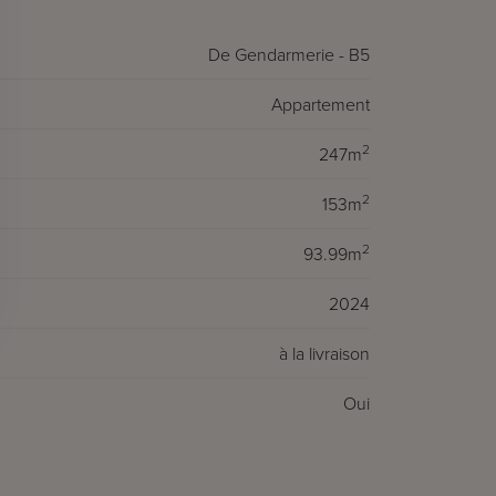
De Gendarmerie - B5
Appartement
2
247m
2
153m
2
93.99m
2024
à la livraison
Oui