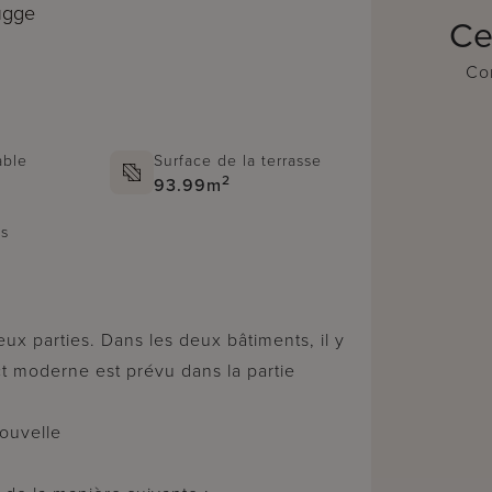
rugge
Ce
Con
able
Surface de la terrasse
2
93.99m
ns
t moderne est prévu dans la partie
ouvelle