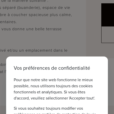
de la manière suivante :
as séparé (buanderie), espace de vie
bre à coucher spacieuse plus calme,
entaires.
i vous donne une belle terrasse
privé et/ou un emplacement dans le
biné à la rénovation de classe donnera
Vos préférences de confidentialité
at l'aspect unique qu'il mérite.
Pour que notre site web fonctionne le mieux
possible, nous utilisons toujours des cookies
fonctionnels et analytiques. Si vous êtes
d'accord, veuillez sélectionner 'Accepter tout'.
Si vous souhaitez toujours modifier vos