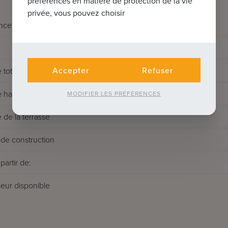
préférences en matière de protection de la vie
privée, vous pouvez choisir
nce
Accepter
Refuser
 totale
 habitable
MODIFIER LES PRÉFÉRENCES
 de la terrasse
de construction
partir de:
eur disponible