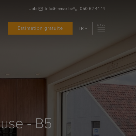
Jobs
info@immax.be
050 62 44 14
Estimation gratuite
FR
use - B5