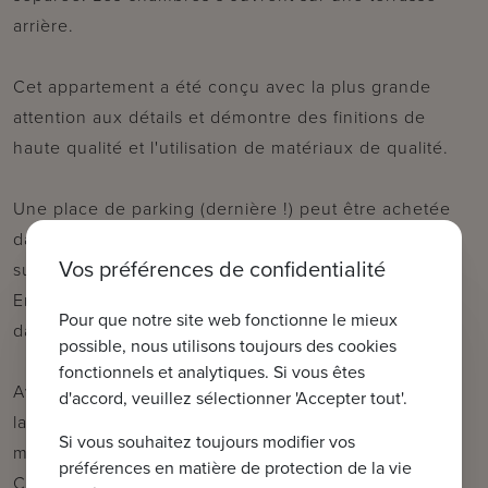
arrière.
Cet appartement a été conçu avec la plus grande
attention aux détails et démontre des finitions de
haute qualité et l'utilisation de matériaux de qualité.
Une place de parking (dernière !) peut être achetée
dans la résidence et un espace de stockage
Vos préférences de confidentialité
supplémentaire est possible au sous-sol.
En outre, un abri à vélos est également disponible
Pour que notre site web fonctionne le mieux
dans la résidence elle-même.
possible, nous utilisons toujours des cookies
fonctionnels et analytiques. Si vous êtes
Avec des plafonds de 2,6 mètres de haut et une
d'accord, veuillez sélectionner 'Accepter tout'.
largeur de façade impressionnante d'environ 8
Si vous souhaitez toujours modifier vos
mètres, cet appartement respire l'élégance pure.
préférences en matière de protection de la vie
Chaque appartement est chauffé par une pompe à