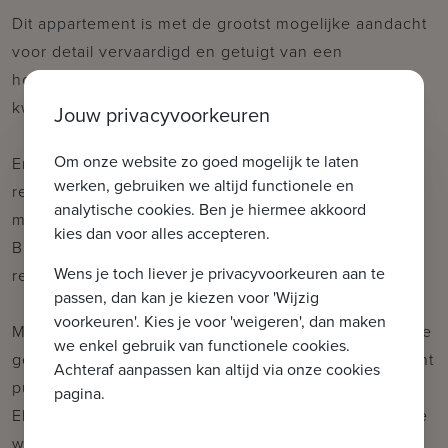
Dit appartement is met de grootst mogelijke aandacht
voor detail vervaardigd en getuigt van een
hoogwaardige afwerking en gebruik van
kwaliteitsvolle materialen.
Jouw privacyvoorkeuren
Om onze website zo goed mogelijk te laten
Er kan een parkeerplaats (laatste!) binnen de
werken, gebruiken we altijd functionele en
residentie worden aangekocht en extra berging is
analytische cookies. Ben je hiermee akkoord
mogelijk in de kelder.
kies dan voor alles accepteren.
Bijkomend is er ook een fietsenstalling in de
Wens je toch liever je privacyvoorkeuren aan te
residentie zelf.
passen, dan kan je kiezen voor 'Wijzig
voorkeuren'. Kies je voor 'weigeren', dan maken
Met 2,6 meter hoge plafonds en een indrukwekkende
we enkel gebruik van functionele cookies.
gevelbreedte van circa 8 meter straalt dit appartement
Achteraf aanpassen kan altijd via onze cookies
pure elegantie uit.
pagina.
Elk appartement wordt verwarmd met een individuele
warmtepomp.