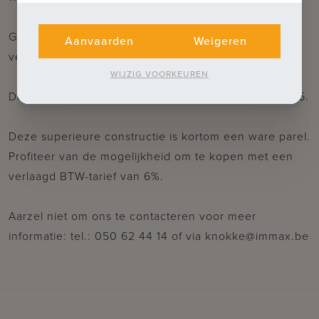
Gedetailleerde plannen en specificaties zijn
Aanvaarden
Weigeren
verkrijgbaar op ons kantoor.
WIJZIG VOORKEUREN
De oplevering staat gepland voor de zomer van 2025.
Deze superieure constructie is kortom een ware parel.
Profiteer van de mogelijkheid om te kopen met een
verlaagd BTW-tarief van 6%.
Aarzel niet om ons te contacteren voor meer
informatie: tel.: 050 62 44 14 of via knokke@immax.be