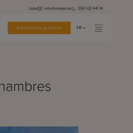
Jobs
info@immax.be
050 62 44 14
Estimation gratuite
FR
 chambres