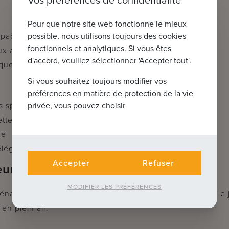
:
Pour que notre site web fonctionne le mieux
possible, nous utilisons toujours des cookies
spacieux avec toilettes invités
fonctionnels et analytiques. Si vous êtes
ux avec cuisine ouverte
d'accord, veuillez sélectionner 'Accepter tout'.
que attenant à la cuisine
Si vous souhaitez toujours modifier vos
préférences en matière de protection de la vie
privée, vous pouvez choisir
s spacieuses
ttes invités
ue
élégante avec douche à l’italienne et double lavabo
Accepter
Refuser
eurs
MODIFIER LES PRÉFÉRENCES
énagé, d’un carport et d’un abri de jardin fonctionnel. Le j
 en plein air.