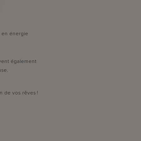
 en énergie
uvent également
use.
on de vos rêves !