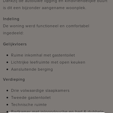
Dankzij de autoluwe ligging en kindvriendelijke buurt
is dit een bijzonder aangename woonplek.
Indeling
De woning werd functioneel en comfortabel
ingedeeld:
Gelijkvloers
Ruime inkomhal met gastentoilet
Lichtrijke leefruimte met open keuken
Aansluitende berging
Verdieping
Drie volwaardige slaapkamers
Tweede gastentoilet
Technische ruimte
Badkamer met inloopdouche en bad & dubbele