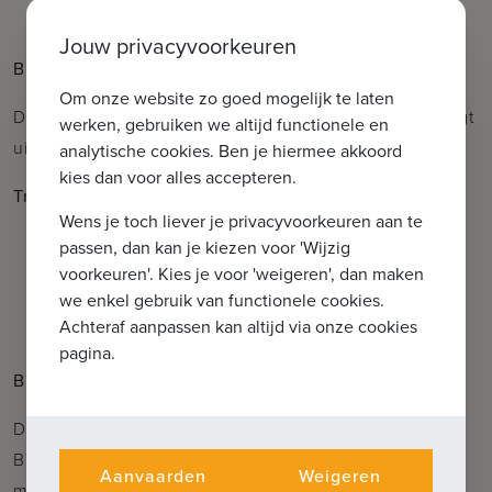
wastafel
Jouw privacyvoorkeuren
Buitenruimte
Om onze website zo goed mogelijk te laten
De aangelegde tuin met carport en tuinberging nodigt
werken, gebruiken we altijd functionele en
uit tot ontspannen en genieten van het buitenleven.
analytische cookies. Ben je hiermee akkoord
kies dan voor alles accepteren.
Troeven
Wens je toch liever je privacyvoorkeuren aan te
Rustige ligging in een groene omgeving
passen, dan kan je kiezen voor 'Wijzig
voorkeuren'. Kies je voor 'weigeren', dan maken
Veel natuurlijk licht dankzij grote ramen
we enkel gebruik van functionele cookies.
Voorzien van zonnepanelen voor een
Achteraf aanpassen kan altijd via onze cookies
energiezuinige woonervaring
pagina.
Bijzonderheden
De vermelde vraagprijs geldt bij aankoop onder het
BTW-stelsel. Er is echter ook een interessante
Aanvaarden
Weigeren
mogelijkheid voor particuliere kopers om aan te