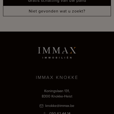
Gratis schatting van uw pand
Niet gevonden wat u zoekt?
IMMAX KNOKKE
Koningslaan 131,
8300 Knokke-Heist
knokke@immax.be
050 62 44 14