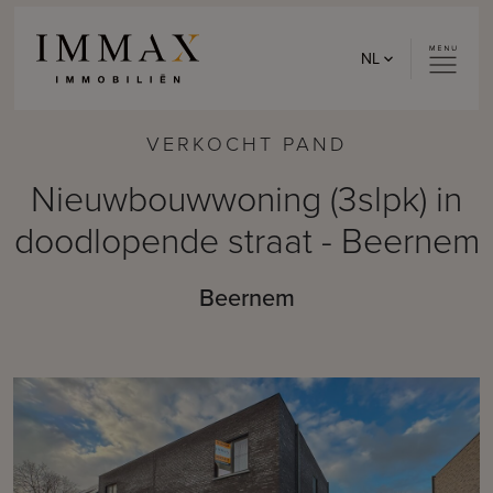
Skip to content
NL
VERKOCHT PAND
Nieuwbouwwoning (3slpk) in
doodlopende straat - Beernem
Beernem