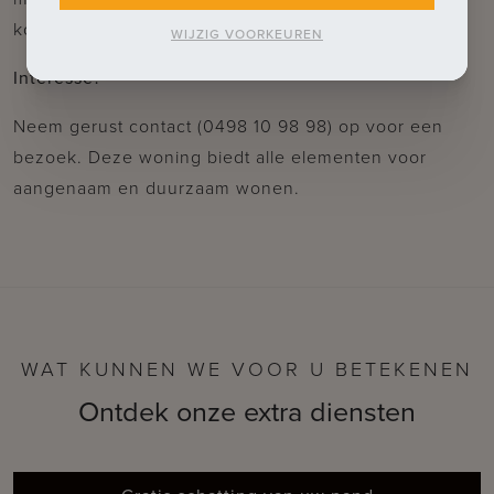
kopen onder registratierechten.
WIJZIG VOORKEUREN
Interesse?
Neem gerust contact (0498 10 98 98) op voor een
bezoek. Deze woning biedt alle elementen voor
aangenaam en duurzaam wonen.
WAT KUNNEN WE VOOR U BETEKENEN
Ontdek onze extra diensten