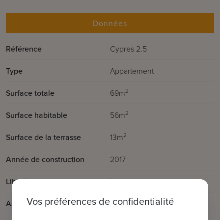
Données
Référence
Cypres 2.5
Type
Appartement
2
Surface totale
69m
2
Surface habitable
56m
2
Surface de la terrasse
13m
Année de construction
2017
Libre à partir de:
à convenir
Vos préférences de confidentialité
Ascenseur disponible
Oui