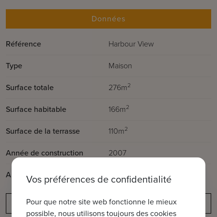
Données
Référence
Harbour View
Type
Maison
2
Surface totale
276m
2
Surface habitable
166m
2
Surface de la terrasse
110m
Année de construction
2007
Année de rénovation
2024
Vos préférences de confidentialité
Pour que notre site web fonctionne le mieux
Obligation de déclaration
possible, nous utilisons toujours des cookies