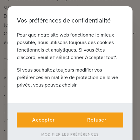
slaapkamers elk voorzien van hun eigen badkamer.
Daarnaast beschikt dit verdiep ook over een apart
Vos préférences de confidentialité
toilet.
Op het derde verdiep werd een ruime slaapkamer met
Pour que notre site web fonctionne le mieux
eigen badkamer en mezzanine voorzien.
possible, nous utilisons toujours des cookies
fonctionnels et analytiques. Si vous êtes
d'accord, veuillez sélectionner 'Accepter tout'.
Troeven:
- Topligging aan de rand van Brugge Centrum met
Si vous souhaitez toujours modifier vos
vlotte bereikbaarheid
préférences en matière de protection de la vie
privée, vous pouvez choisir
- Luxe-afwerking met oog voor detail
- Duurzame en energiezuinige renovatie
- 4 slaapkamers met afzonderlijke badkamer
- Gezellige stadstuin/terras & dakterras
Accepter
Refuser
- Volledig onderkelderd
- Optioneel: beschikbaarheid parking in de buurt
MODIFIER LES PRÉFÉRENCES