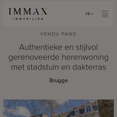
Skip to content
FR
VENDU PAND
Authentieke en stijlvol
gerenoveerde herenwoning
met stadstuin en dakterras
Brugge