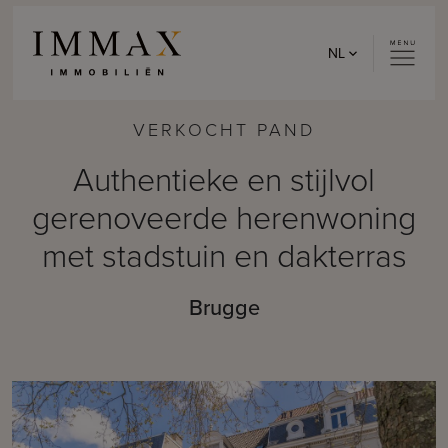
Skip to content
NL
VERKOCHT PAND
Authentieke en stijlvol
gerenoveerde herenwoning
met stadstuin en dakterras
Brugge