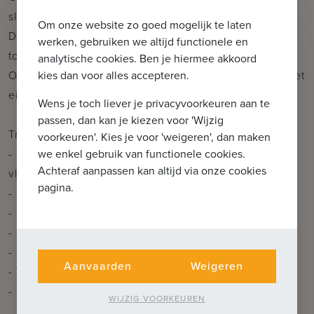
slaapkamers elk voorzien van hun eigen badkamer.
Om onze website zo goed mogelijk te laten
Daarnaast beschikt dit verdiep ook over een apart
werken, gebruiken we altijd functionele en
toilet.
analytische cookies. Ben je hiermee akkoord
kies dan voor alles accepteren.
Op het derde verdiep werd een ruime slaapkamer met
eigen badkamer en mezzanine voorzien.
Wens je toch liever je privacyvoorkeuren aan te
passen, dan kan je kiezen voor 'Wijzig
Troeven:
voorkeuren'. Kies je voor 'weigeren', dan maken
we enkel gebruik van functionele cookies.
- Topligging aan de rand van Brugge Centrum met
Achteraf aanpassen kan altijd via onze cookies
vlotte bereikbaarheid
pagina.
- Luxe-afwerking met oog voor detail
- Duurzame en energiezuinige renovatie
- 4 slaapkamers met afzonderlijke badkamer
- Gezellige stadstuin/terras & dakterras
Aanvaarden
Weigeren
- Volledig onderkelderd
- Optioneel: beschikbaarheid parking in de buurt
WIJZIG VOORKEUREN