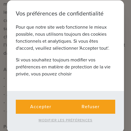
manger, salon et cuisine ouverte équipée de toutes
les installations nécessaires - débarras attenant à la
Vos préférences de confidentialité
cuisine ouverte avec buanderie - terrasse orientée
Pour que notre site web fonctionne le mieux
sud de 19,79 m² - hall de nuit avec toilettes - 2
possible, nous utilisons toujours des cookies
chambres à coucher - salle de bains avec douche à
fonctionnels et analytiques. Si vous êtes
l'italienne et double lavabo - place de parking/carport
d'accord, veuillez sélectionner 'Accepter tout'.
dans le parking privé en surface.
Si vous souhaitez toujours modifier vos
préférences en matière de protection de la vie
Atouts :
privée, vous pouvez choisir
- Situation centrale mais calme au cœur d'Oostkamp
- Résidence à petite échelle et de grande qualité
- Appartements lumineux avec terrasses ensoleillées
- Parking privé en surface
Accepter
Refuser
- Achat possible avec une TVA de 6 %
MODIFIER LES PRÉFÉRENCES
Pour plus d'informations ou une visite sans