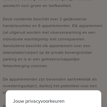
aandacht voor groen en leefkwaliteit.
Deze residentie beschikt over 2 gelijkvloerse
handelsruimtes en 6 appartementen. Elk appartement
zal uitgerust worden met vloerverwarming en een
individuele warmtepomp met zonnepanelen.
Aansluitend beschikt elk appartement over een
staanplaats/carport op de private bovengrondse
parking en is er een gemeenschappelijke
fietsenberging voorzien.
De appartementen zijn bovendien aantrekkelijk als
investeringsobject, dankzij het potentieel voor een
stabiel en interessant rendement van meer dan 3%!
Jouw privacyvoorkeuren
Indeling appartement 1.1: inkom in ruime en lichtrijke