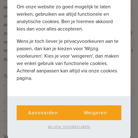
Om onze website zo goed mogelijk te laten
leefruimte met eetruimte, living en open keuken
werken, gebruiken we altijd functionele en
voorzien van alle nodige installaties - berging
analytische cookies. Ben je hiermee akkoord
aanpalend aan de open keuken met wasplaats -
kies dan voor alles accepteren.
zuidgericht terras van 19,79m² - nachthal met toilet - 2
Wens je toch liever je privacyvoorkeuren aan te
volwaardige slaapkamers - badkamer met
passen, dan kan je kiezen voor 'Wijzig
inloopdouche en dubbele lavabo - staanplaats/carport
voorkeuren'. Kies je voor 'weigeren', dan maken
op de private bovengrondse parking.
we enkel gebruik van functionele cookies.
Achteraf aanpassen kan altijd via onze cookies
Troeven:
pagina.
- Centrale, maar rustige ligging in hartje Oostkamp
- Kleinschalige en hoogwaardige residentie
- Lichtrijke appartementen met zonnige terrassen
- Private bovengrondse parking
Aanvaarden
Weigeren
- Aankoop onder 6% btw mogelijk
WIJZIG VOORKEUREN
Voor verdere informatie of vrijblijvend bezoek