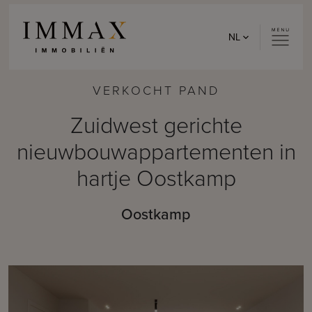
Skip to content
NL
VERKOCHT PAND
Zuidwest gerichte
nieuwbouwappartementen in
hartje Oostkamp
Oostkamp