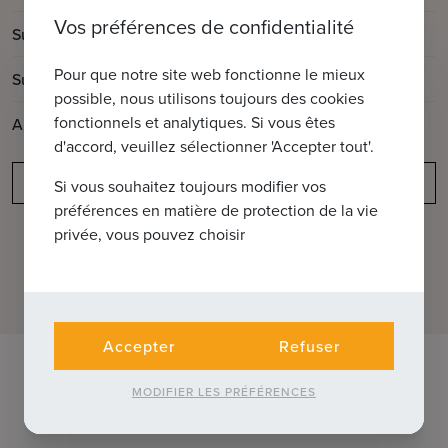
Vos préférences de confidentialité
2
Surface habitable
72m
Pour que notre site web fonctionne le mieux
2
Surface de la terrasse
4m
possible, nous utilisons toujours des cookies
fonctionnels et analytiques. Si vous êtes
Année de construction
2025
d'accord, veuillez sélectionner 'Accepter tout'.
Obligation de déclaration
Si vous souhaitez toujours modifier vos
préférences en matière de protection de la vie
privée, vous pouvez choisir
Accepter
Refuser
MODIFIER LES PRÉFÉRENCES