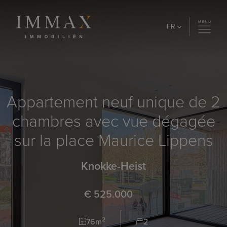
Skip to content
FR
Appartement neuf unique de 2
chambres avec vue dégagée
sur la place Maurice Lippens
Knokke-Heist
€ 525.000
2
76m
2