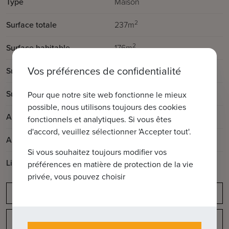
Type
Maison
2
Surface totale
237m
2
Surface habitable
176m
Vos préférences de confidentialité
2
Surface de la terrasse
6m
2
Surface du jardin
90m
Pour que notre site web fonctionne le mieux
possible, nous utilisons toujours des cookies
Année de construction
1980
fonctionnels et analytiques. Si vous êtes
d'accord, veuillez sélectionner 'Accepter tout'.
Année de rénovation
2012
Si vous souhaitez toujours modifier vos
Libre à partir de:
à convenir
préférences en matière de protection de la vie
privée, vous pouvez choisir
Obligation de déclaration
Disposition