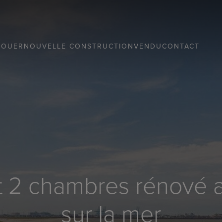
LOUER
NOUVELLE CONSTRUCTION
VENDU
CONTACT
 2 chambres rénové a
sur la mer