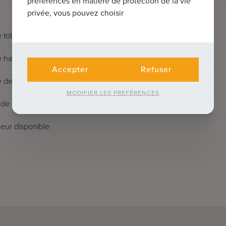
préférences en matière de protection de la vie
privée, vous pouvez choisir
 totale
 habitable
Accepter
Refuser
 de la terrasse
MODIFIER LES PRÉFÉRENCES
de rénovation
eur disponible