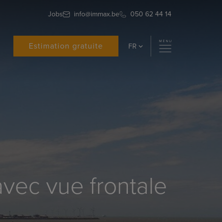
Jobs
info@immax.be
050 62 44 14
Estimation gratuite
FR
vec vue frontale