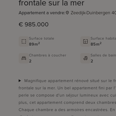
frontale sur la mer
Appartement a vendre:
Zeedijk-Duinbergen 4
€ 985.000
Surface totale
Surface habit
2
2
89m
85m
Chambres à coucher
Salles de bai
2
2
Magnifique appartement rénové situé sur le front de mer à Duinbergen avec une vue
frontale sur la mer. Un bel appartement fini par l'
perle se compose d'un séjour lumineux avec cuis
plus, cet appartement comprend deux chambres
Chaque chambre a des armoires encastrées. En bre