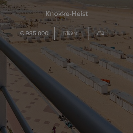
Knokke-Heist
€ 985.000
2
89m
2