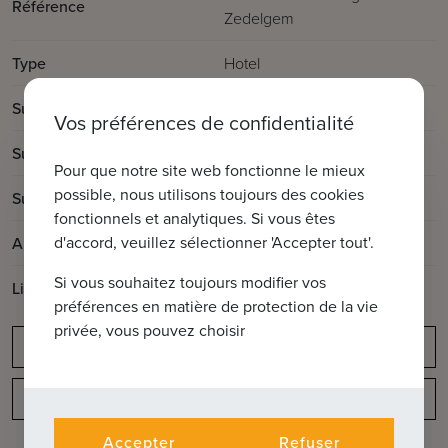
Référence
Zedelgem
Type
Hotel
2
Surface totale
8135m
Vos préférences de confidentialité
2
Surface habitable
824m
Pour que notre site web fonctionne le mieux
possible, nous utilisons toujours des cookies
2
Surface de la terrasse
75m
fonctionnels et analytiques. Si vous êtes
d'accord, veuillez sélectionner 'Accepter tout'.
Année de construction
1960
Si vous souhaitez toujours modifier vos
Libre à partir de:
à convenir
préférences en matière de protection de la vie
privée, vous pouvez choisir
Obligation de déclaration
Disposition
Accepter
Refuser