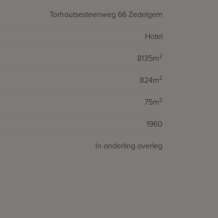
Torhoutsesteenweg 66 Zedelgem
Hotel
2
8135m
2
824m
2
75m
1960
In onderling overleg