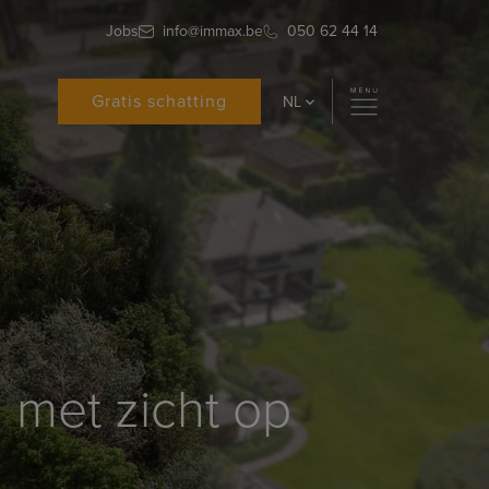
Jobs
info@immax.be
050 62 44 14
Gratis schatting
NL
 met zicht op