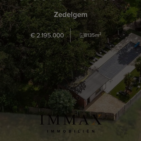
Zedelgem
€ 2.195.000
2
8135m