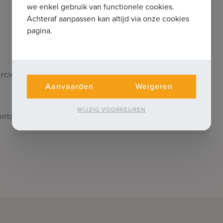
we enkel gebruik van functionele cookies.
Achteraf aanpassen kan altijd via onze cookies
pagina.
ercieel vastgoed te Brugge? Aarzel dan
Aanvaarden
Weigeren
WIJZIG VOORKEUREN
 contacteer Jurgen op 0493 330 553 of