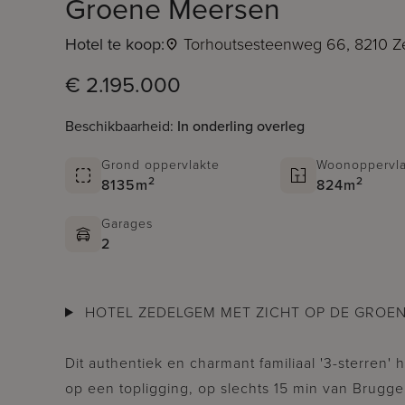
Groene Meersen
Hotel te koop:
Torhoutsesteenweg 66, 8210 
€ 2.195.000
Beschikbaarheid:
In onderling overleg
Grond oppervlakte
Woonoppervla
2
2
8135m
824m
Garages
2
HOTEL ZEDELGEM MET ZICHT OP DE GROE
Dit authentiek en charmant familiaal '3-sterren'
op een topligging, op slechts 15 min van Brugg