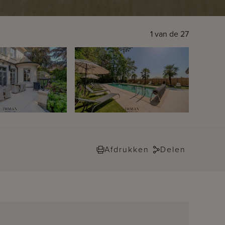
1
van de
27
Afdrukken
Delen