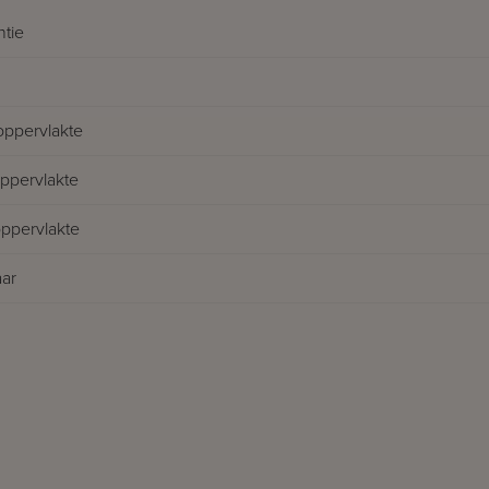
ntie
oppervlakte
pervlakte
oppervlakte
ar