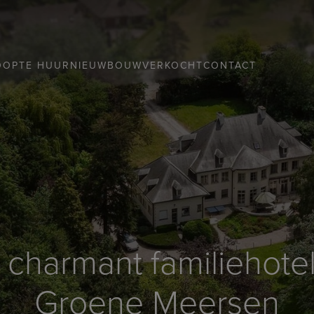
OOP
TE HUUR
NIEUWBOUW
VERKOCHT
CONTACT
 charmant familiehotel
Groene Meersen