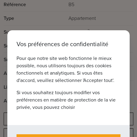
Référence
B5
Type
Appartement
2
Surface totale
238.38m
Vos préférences de confidentialité
2
Surface habitable
153m
Pour que notre site web fonctionne le mieux
2
Surface de la terrasse
85.38m
possible, nous utilisons toujours des cookies
fonctionnels et analytiques. Si vous êtes
Année de construction
2024
d'accord, veuillez sélectionner 'Accepter tout'.
Libre à partir de:
à la livraison
Si vous souhaitez toujours modifier vos
préférences en matière de protection de la vie
Ascenseur disponible
Oui
privée, vous pouvez choisir
Obligation de déclaration
Disposition