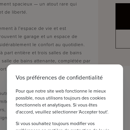
lement spacieux — un atout rare qui
t de liberté.
ement à l'espace de vie et est
rouvent le garage et un espace de
idérablement le confort au quotidien.
part entière et trois salles de bains
salle de bains attenante, complétée par
rt et une flexibilité supplémentaires
Vos préférences de confidentialité
Pour que notre site web fonctionne le mieux
outs majeurs de cette propriété :
possible, nous utilisons toujours des cookies
imité maximale. De plus, des dispositions
fonctionnels et analytiques. Si vous êtes
s, tels que la construction d'une
d'accord, veuillez sélectionner 'Accepter tout'.
ligne encore davantage le potentiel de
Si vous souhaitez toujours modifier vos