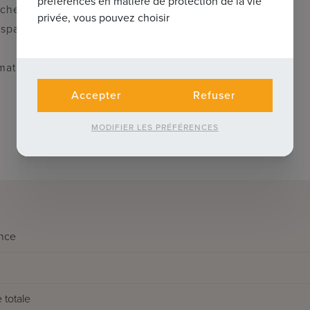
préférences en matière de protection de la vie
cherchent une villa unique aux finitions
privée, vous pouvez choisir
space extérieur exceptionnel.
ations : tél. : 050 62 44 14 ou via
Accepter
Refuser
MODIFIER LES PRÉFÉRENCES
nce
 totale