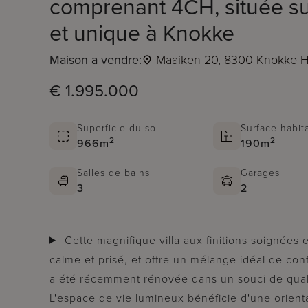
comprenant 4CH, située su
et unique à Knokke
Maison a vendre:
Maaiken 20, 8300 Knokke-H
€ 1.995.000
Superficie du sol
Surface habit
2
2
966m
190m
Salles de bains
Garages
3
2
Cette magnifique villa aux finitions soignées est située dans un quartier résidentiel
calme et prisé, et offre un mélange idéal de conf
a été récemment rénovée dans un souci de quali
L'espace de vie lumineux bénéficie d'une orient