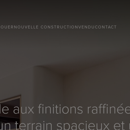
LOUER
NOUVELLE CONSTRUCTION
VENDU
CONTACT
lle aux finitions raffi
un terrain spacieux e