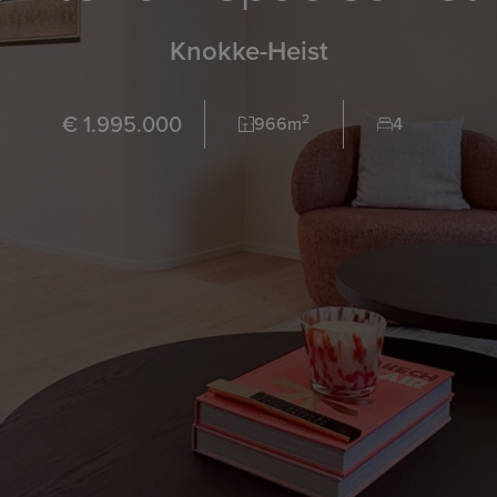
Knokke-Heist
€ 1.995.000
2
966m
4