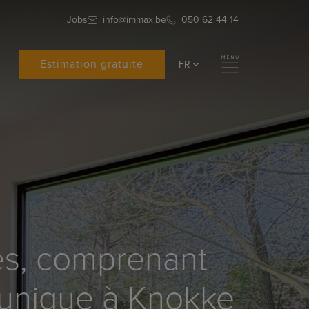
Jobs
info@immax.be
050 62 44 14
Estimation gratuite
FR
nées, comprenant
t unique à Knokke