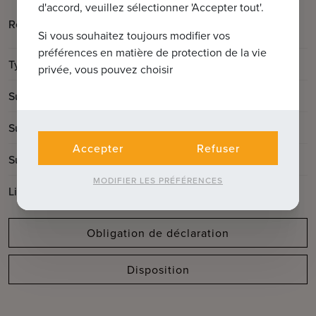
d'accord, veuillez sélectionner 'Accepter tout'.
Gistelse Steenweg 190 bus
Référence
00.02
Si vous souhaitez toujours modifier vos
préférences en matière de protection de la vie
Type
Appartement
privée, vous pouvez choisir
2
Surface totale
303m
2
Surface habitable
268m
Accepter
Refuser
2
Surface du jardin
35m
MODIFIER LES PRÉFÉRENCES
Libre à partir de:
à l'acte
Obligation de déclaration
Disposition