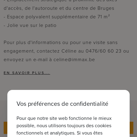
d'accès, de l'autoroute et du centre de Bruges
- Espace polyvalent supplémentaire de 71 m²
- Jolie vue sur le patio
Pour plus d'informations ou pour une visite sans
engagement, contactez Céline au 0476/60 60 23 ou
envoyez un e-mail à celine@immax.be
Vos préférences de confidentialité
Pour que notre site web fonctionne le mieux
possible, nous utilisons toujours des cookies
Données
fonctionnels et analytiques. Si vous êtes