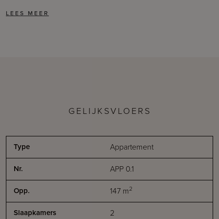
GELIJKSVLOERS
Appartement
APP 0.1
2
147
m
2