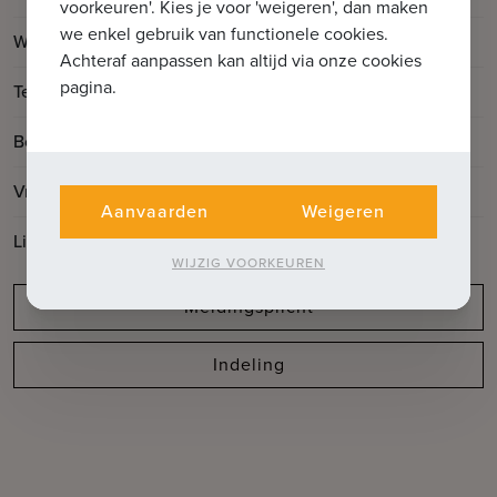
voorkeuren'. Kies je voor 'weigeren', dan maken
we enkel gebruik van functionele cookies.
2
Woonoppervlakte
103m
Achteraf aanpassen kan altijd via onze cookies
pagina.
2
Terrasoppervlakte
27m
Bouwjaar
2025
Vrij op
Bij oplevering
Aanvaarden
Weigeren
Lift aanwezig
Ja
WIJZIG VOORKEUREN
Meldingsplicht
Indeling