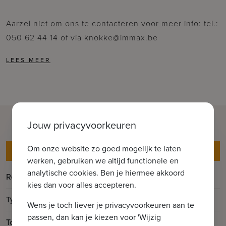
Aarzel niet om ons te contacteren voor meer info: tel.:
050 62 44 14 of via knokke@immax.be
Jouw privacyvoorkeuren
Om onze website zo goed mogelijk te laten
Gegevens
werken, gebruiken we altijd functionele en
analytische cookies. Ben je hiermee akkoord
Referentie
SOUTH VIEW 0.1
kies dan voor alles accepteren.
Type
Appartement
Wens je toch liever je privacyvoorkeuren aan te
passen, dan kan je kiezen voor 'Wijzig
2
Totale oppervlakte
130m