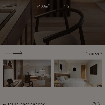
2
103m
2
1
van de
7
Terug naar aanbod