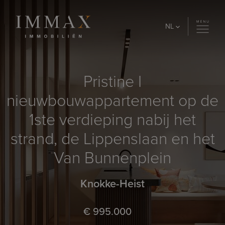
Skip to content
NL
Pristine I
nieuwbouwappartement op de
1ste verdieping nabij het
strand, de Lippenslaan en het
Van Bunnenplein
Knokke-Heist
€ 995.000