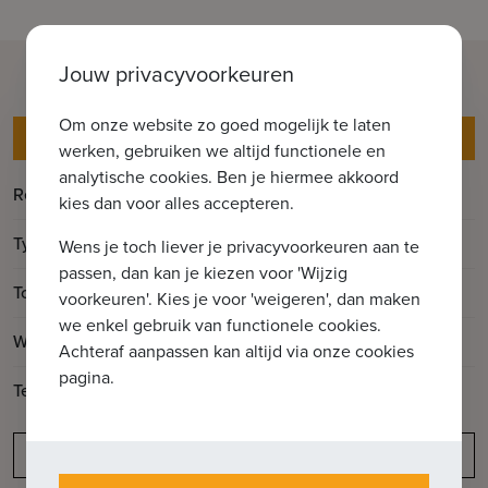
Jouw privacyvoorkeuren
Om onze website zo goed mogelijk te laten
Gegevens
werken, gebruiken we altijd functionele en
analytische cookies. Ben je hiermee akkoord
Referentie
Pristine I 1.1
kies dan voor alles accepteren.
Type
Appartement
Wens je toch liever je privacyvoorkeuren aan te
passen, dan kan je kiezen voor 'Wijzig
2
Totale oppervlakte
103m
voorkeuren'. Kies je voor 'weigeren', dan maken
we enkel gebruik van functionele cookies.
2
Woonoppervlakte
93m
Achteraf aanpassen kan altijd via onze cookies
pagina.
2
Terrasoppervlakte
10m
Meldingsplicht