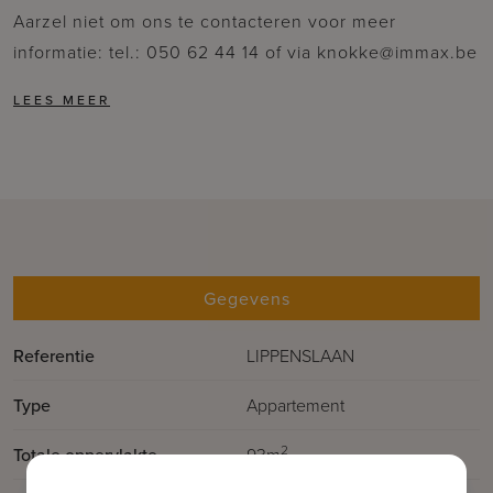
Aarzel niet om ons te contacteren voor meer
informatie: tel.: 050 62 44 14 of via knokke@immax.be
Gegevens
Referentie
LIPPENSLAAN
Type
Appartement
2
Totale oppervlakte
93m