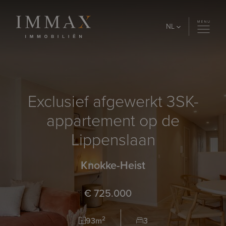
Skip to content
NL
Exclusief afgewerkt 3SK-
appartement op de
Lippenslaan
Knokke-Heist
€ 725.000
2
93m
3