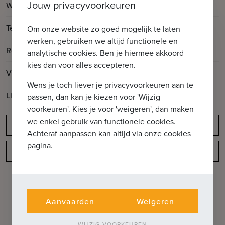
Jouw privacyvoorkeuren
2
Woonoppervlakte
90m
2
Terrasoppervlakte
3m
Om onze website zo goed mogelijk te laten
werken, gebruiken we altijd functionele en
Renovatiejaar
2023
analytische cookies. Ben je hiermee akkoord
kies dan voor alles accepteren.
Vrij op
Vanaf akte
Wens je toch liever je privacyvoorkeuren aan te
Lift aanwezig
Ja
passen, dan kan je kiezen voor 'Wijzig
voorkeuren'. Kies je voor 'weigeren', dan maken
we enkel gebruik van functionele cookies.
Meldingsplicht
Achteraf aanpassen kan altijd via onze cookies
pagina.
Indeling
Aanvaarden
Weigeren
WIJZIG VOORKEUREN