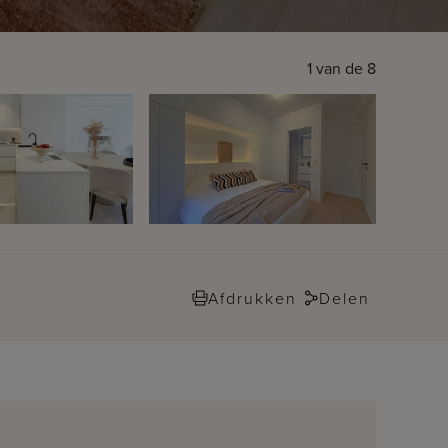
1
van de
8
Afdrukken
Delen