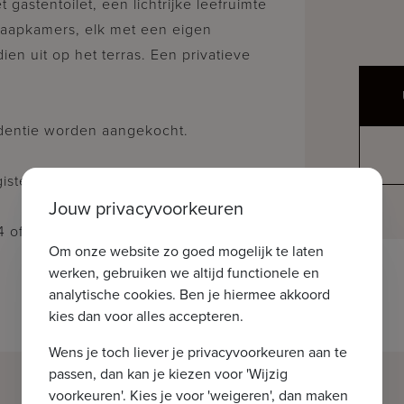
astentoilet, een lichtrijke leefruimte
laapkamers, elk met een eigen
n uit op het terras. Een privatieve
identie worden aangekocht.
ster in aanvraag.
Jouw privacyvoorkeuren
14 of via knokke@immax.be
Om onze website zo goed mogelijk te laten
werken, gebruiken we altijd functionele en
analytische cookies. Ben je hiermee akkoord
kies dan voor alles accepteren.
Wens je toch liever je privacyvoorkeuren aan te
passen, dan kan je kiezen voor 'Wijzig
voorkeuren'. Kies je voor 'weigeren', dan maken