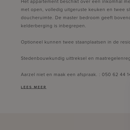
Het appartement beschikt over een inkomhal met g
met open, volledig uitgeruste keuken en twee s
doucheruimte. De master bedroom geeft bovendie
kelderberging is inbegrepen.
Optioneel kunnen twee staanplaatsen in de res
Stedenbouwkundig uittreksel en maatregelenregi
Aarzel niet en maak een afspraak. : 050 62 44 