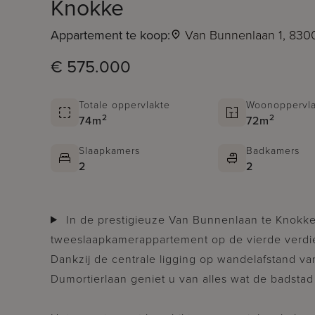
Knokke
Appartement te koop:
Van Bunnenlaan 1, 830
€ 575.000
Totale oppervlakte
Woonoppervla
2
2
74m
72m
Slaapkamers
Badkamers
2
2
In de prestigieuze Van Bunnenlaan te Knokke bevindt zich dit volledig gerenoveerde
tweeslaapkamerappartement op de vierde verdie
Dankzij de centrale ligging op wandelafstand va
Dumortierlaan geniet u van alles wat de badstad