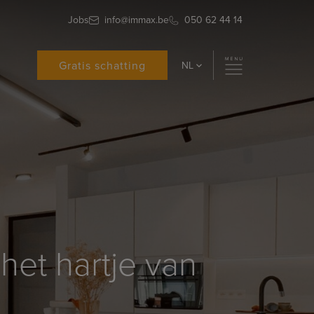
Jobs
info@immax.be
050 62 44 14
Gratis schatting
NL
et hartje van