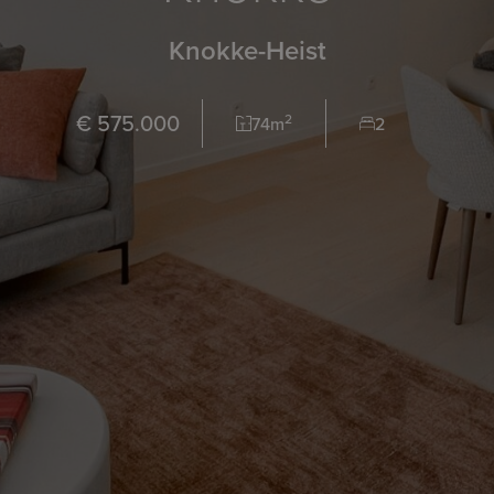
Knokke-Heist
€ 575.000
2
74m
2