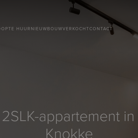
OOP
TE HUUR
NIEUWBOUW
VERKOCHT
CONTACT
2SLK-appartement in h
Knokke