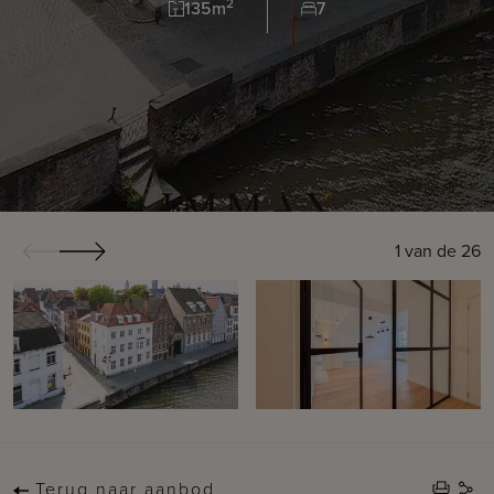
2
135m
7
1
van de
26
Terug naar aanbod