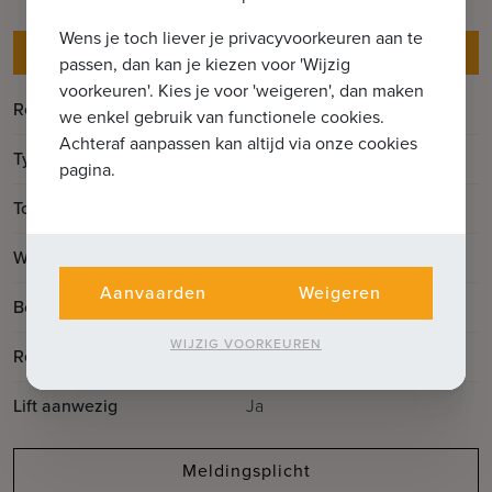
Wens je toch liever je privacyvoorkeuren aan te
Gegevens
passen, dan kan je kiezen voor 'Wijzig
voorkeuren'. Kies je voor 'weigeren', dan maken
Referentie
7690621
we enkel gebruik van functionele cookies.
Achteraf aanpassen kan altijd via onze cookies
Type
Huis
pagina.
2
Totale oppervlakte
135m
2
Woonoppervlakte
322m
Aanvaarden
Weigeren
Bouwjaar
1952
WIJZIG VOORKEUREN
Renovatiejaar
2025
Lift aanwezig
Ja
Meldingsplicht