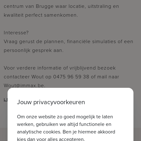
centrum van Brugge waar locatie, uitstraling en
kwaliteit perfect samenkomen.
Interesse?
Vraag gerust de plannen, financiële simulaties of een
persoonlijk gesprek aan.
Voor verdere informatie of vrijblijvend bezoek
contacteer Wout op 0475 96 59 38 of mail naar
Wout@immax.be.
Jouw privacyvoorkeuren
Om onze website zo goed mogelijk te laten
werken, gebruiken we altijd functionele en
analytische cookies. Ben je hiermee akkoord
kies dan voor alles accepteren.