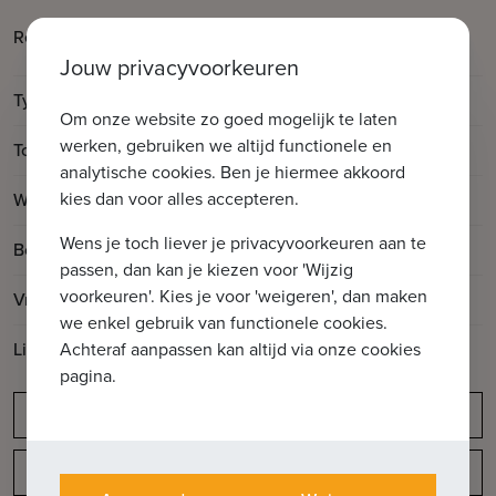
Gistelse Steenweg 190 bus
Referentie
01.01
Jouw privacyvoorkeuren
Type
Kantoor
Om onze website zo goed mogelijk te laten
werken, gebruiken we altijd functionele en
2
Totale oppervlakte
190m
analytische cookies. Ben je hiermee akkoord
2
kies dan voor alles accepteren.
Woonoppervlakte
190m
Wens je toch liever je privacyvoorkeuren aan te
Bouwjaar
1975
passen, dan kan je kiezen voor 'Wijzig
voorkeuren'. Kies je voor 'weigeren', dan maken
Vrij op
Vanaf akte
we enkel gebruik van functionele cookies.
Achteraf aanpassen kan altijd via onze cookies
Lift aanwezig
Ja
pagina.
Meldingsplicht
Indeling