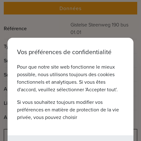
Données
Gistelse Steenweg 190 bus
Référence
01.01
Type
Bureau
Vos préférences de confidentialité
2
Surface totale
190m
Pour que notre site web fonctionne le mieux
2
possible, nous utilisons toujours des cookies
Surface habitable
190m
fonctionnels et analytiques. Si vous êtes
Année de construction
1975
d'accord, veuillez sélectionner 'Accepter tout'.
Si vous souhaitez toujours modifier vos
Libre à partir de:
à l'acte
préférences en matière de protection de la vie
Ascenseur disponible
Oui
privée, vous pouvez choisir
Obligation de déclaration