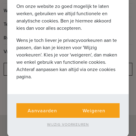
Om onze website zo goed mogelijk te laten
2
Woonoppervlakte
74m
werken, gebruiken we altijd functionele en
analytische cookies. Ben je hiermee akkoord
2
Terrasoppervlakte
9m
kies dan voor alles accepteren.
Renovatiejaar
2022
Wens je toch liever je privacyvoorkeuren aan te
passen, dan kan je kiezen voor 'Wijzig
Vrij op
Mits inachtneming huurders
voorkeuren'. Kies je voor 'weigeren', dan maken
we enkel gebruik van functionele cookies.
Meldingsplicht
Achteraf aanpassen kan altijd via onze cookies
pagina.
Aanvaarden
Weigeren
WIJZIG VOORKEUREN