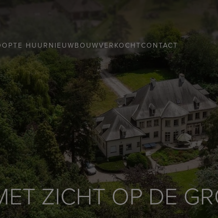
OOP
TE HUUR
NIEUWBOUW
VERKOCHT
CONTACT
 MET ZICHT OP DE G