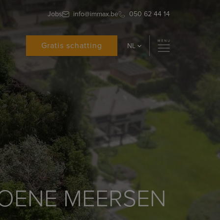
Jobs
info@immax.be
050 62 44 14
Gratis schatting
NL
ROENE MEERSEN