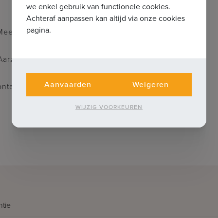
we enkel gebruik van functionele cookies.
Achteraf aanpassen kan altijd via onze cookies
pagina.
 Meersen
arzel dan niet om ons te contacteren.
Aanvaarden
Weigeren
 contacteer Jurgen op 0493 330 553 of
WIJZIG VOORKEUREN
ntie