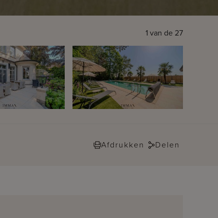
1
van de
27
Afdrukken
Delen