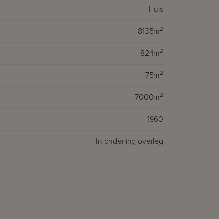
Huis
2
8135m
2
824m
2
75m
2
7000m
1960
In onderling overleg