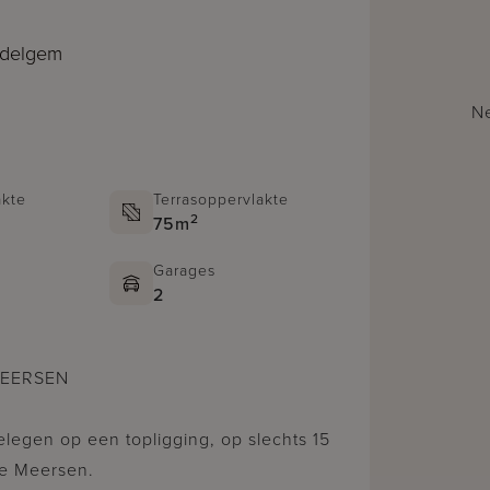
edelgem
Ne
kte
Terrasoppervlakte
2
75m
Garages
2
MEERSEN
elegen op een topligging, op slechts 15
ne Meersen.