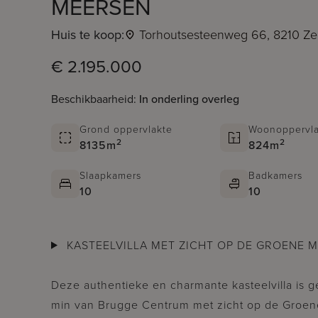
MEERSEN
Huis te koop:
Torhoutsesteenweg 66, 8210 Z
€ 2.195.000
Beschikbaarheid:
In onderling overleg
Grond oppervlakte
Woonoppervla
2
2
8135m
824m
Slaapkamers
Badkamers
10
10
KASTEELVILLA MET ZICHT OP DE GROENE 
Deze authentieke en charmante kasteelvilla is g
min van Brugge Centrum met zicht op de Groe