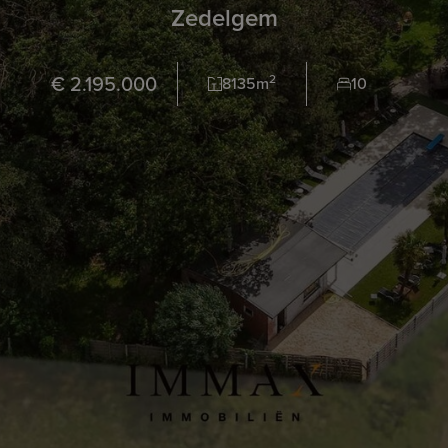
Zedelgem
€ 2.195.000
2
8135m
10