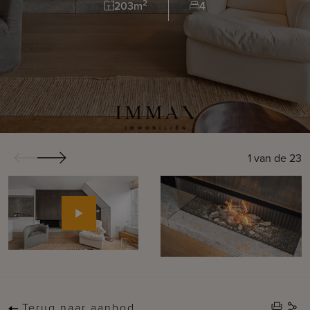
2
203m
4
1
van de
23
Terug naar aanbod