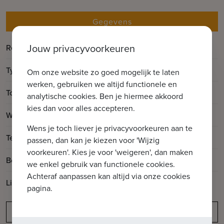
Gegevens
Jouw privacyvoorkeuren
Referentie
Tides
Type
Appartement
Om onze website zo goed mogelijk te laten
werken, gebruiken we altijd functionele en
2
Totale oppervlakte
203m
analytische cookies. Ben je hiermee akkoord
kies dan voor alles accepteren.
2
Woonoppervlakte
184m
Wens je toch liever je privacyvoorkeuren aan te
2
Terrasoppervlakte
19m
passen, dan kan je kiezen voor 'Wijzig
voorkeuren'. Kies je voor 'weigeren', dan maken
Bouwjaar
2019
we enkel gebruik van functionele cookies.
Achteraf aanpassen kan altijd via onze cookies
Lift aanwezig
Ja
pagina.
Meldingsplicht