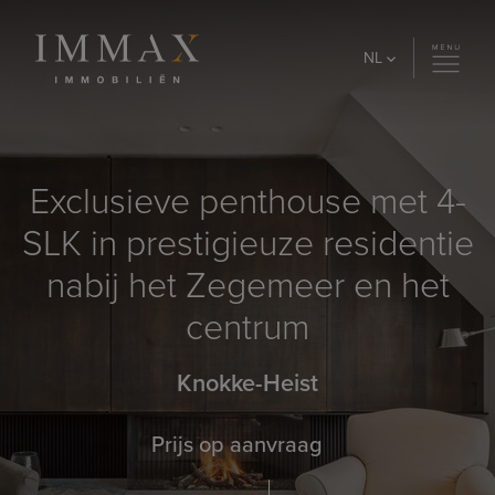
Skip to content
NL
Exclusieve penthouse met 4-
SLK in prestigieuze residentie
nabij het Zegemeer en het
centrum
Knokke-Heist
Prijs op aanvraag