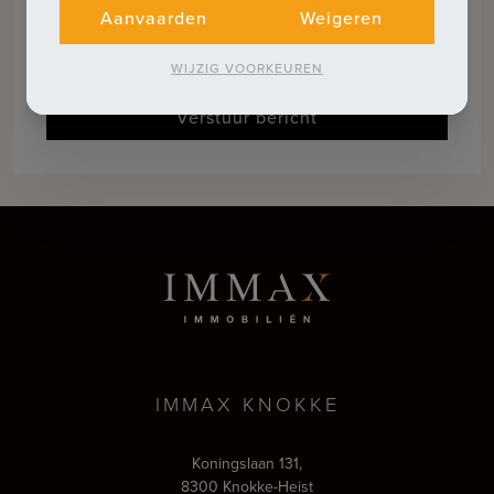
Aanvaarden
Weigeren
Ik ga akkoord met de
privacy voorwaarden
.
WIJZIG VOORKEUREN
Verstuur bericht
IMMAX KNOKKE
Koningslaan 131,
8300 Knokke-Heist