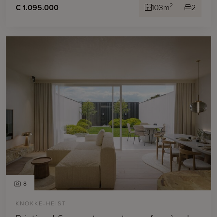
2
€ 1.095.000
103m
2
8
KNOKKE-HEIST