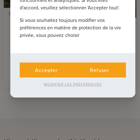
d'accord, veuillez sélectionner 'Accepter tout'.
8
Si vous souhaitez toujours modifier vos
KNOKKE-HEIST
préférences en matière de protection de la vie
Pristine I 6 appartements neufs près de
privée, vous pouvez choisir
la plage, de la Lippenslaan et de la Van
Bunnenplein
Accepter
Refuser
2
Prix sur demande
103m
2
MODIFIER LES PRÉFÉRENCES