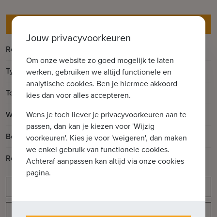
Gegevens
Jouw privacyvoorkeuren
Referentie
Kalvekeetdijk
Om onze website zo goed mogelijk te laten
Type
Huis
werken, gebruiken we altijd functionele en
analytische cookies. Ben je hiermee akkoord
2
Totale oppervlakte
600m
kies dan voor alles accepteren.
2
Woonoppervlakte
188m
Wens je toch liever je privacyvoorkeuren aan te
passen, dan kan je kiezen voor 'Wijzig
Bouwjaar
1970
voorkeuren'. Kies je voor 'weigeren', dan maken
we enkel gebruik van functionele cookies.
Renovatiejaar
2023
Achteraf aanpassen kan altijd via onze cookies
pagina.
Meldingsplicht
Indeling